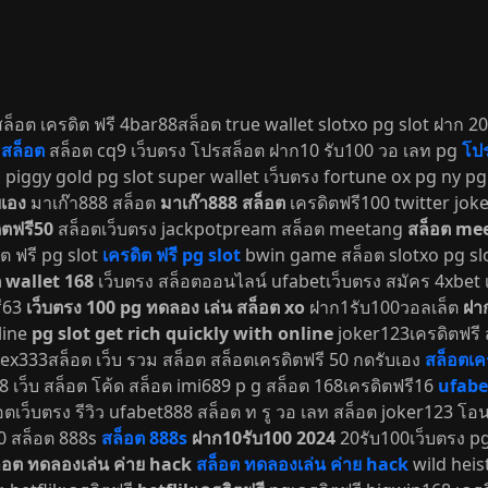
สล็อต เครดิต ฟรี 4bar88สล็อต true wallet slotxo pg slot ฝาก 2
สล็อต
สล็อต cq9 เว็บตรง โปรสล็อต ฝาก10 รับ100 วอ เลท pg
โปร
piggy gold pg slot super wallet เว็บตรง fortune ox pg ny pg
บเอง
มาเก๊า888 สล็อต
มาเก๊า888 สล็อต
เครดิตฟรี100 twitter joke
ิตฟรี50
สล็อตเว็บตรง jackpotpream สล็อต meetang
สล็อต me
ต ฟรี pg slot
เครดิต ฟรี pg slot
bwin game สล็อต slotxo pg slo
 wallet 168
เว็บตรง สล็อตออนไลน์ ufabetเว็บตรง สมัคร 4xbet เ
ี63
เว็บตรง 100 pg
ทดลอง เล่น สล็อต xo
ฝาก1รับ100วอลเล็ต
ฝา
line
pg slot get rich quickly with online
joker123เครดิตฟรี 
ex333สล็อต เว็บ รวม สล็อต สล็อตเครดิตฟรี 50 กดรับเอง
สล็อตเค
88 เว็บ สล็อต โค้ด สล็อต imi689 p g สล็อต 168เครดิตฟรี16
ufabet
ตเว็บตรง รีวิว ufabet888 สล็อต ท รู วอ เลท สล็อต joker123 โอน ผ่
0 สล็อต 888s
สล็อต 888s
ฝาก10รับ100 2024
20รับ100เว็บตรง pg
็อต ทดลองเล่น ค่าย hack
สล็อต ทดลองเล่น ค่าย hack
wild heis