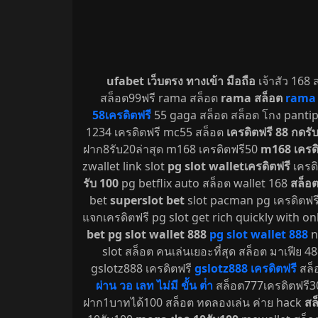
ufabet เว็บตรง ทางเข้า มือถือ
เจ้าสัว 168 
สล็อต99ฟรี rama สล็อต
rama สล็อต
rama 
58เครดิตฟรี
55 gaga สล็อต สล็อต โกง pantip 
1234 เครดิตฟรี mc55 สล็อต
เครดิตฟรี 88 กดรั
ฝาก8รับ20ล่าสุด m168 เครดิตฟรี50
m168 เครด
zwallet link slot
pg slot walletเครดิตฟรี
เครดิ
รับ 100
pg betflix auto สล็อต wallet 168
สล็อต
bet
superslot bet
slot pacman pg เครดิตฟร
แจกเครดิตฟรี pg slot get rich quickly with on
bet
pg slot wallet 888
pg slot wallet 888
n
slot สล็อต คนเล่นเยอะที่สุด สล็อต มาเฟีย 4
gslotz888 เครดิตฟรี
gslotz888 เครดิตฟรี
สล็อ
ผ่าน วอ เลท ไม่มี ขั้น ต่ํา
สล็อต777เครดิตฟรี3
ฝาก1บาทได้100 สล็อต ทดลองเล่น ค่าย hack
สล